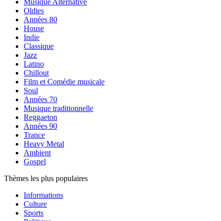
Musique Alternative
Oldies
Années 80
House
Indie
Classique
Jazz
Latino
Chillout
Film et Comédie musicale
Soul
Années 70
Musique traditionnelle
Reggaeton
Années 90
Trance
Heavy Metal
Ambient
Gospel
Thèmes les plus populaires
Informations
Culture
Sports