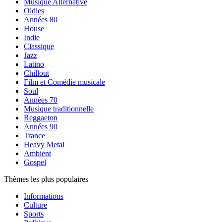
Musique Alternative
Oldies
Années 80
House
Indie
Classique
Jazz
Latino
Chillout
Film et Comédie musicale
Soul
Années 70
Musique traditionnelle
Reggaeton
Années 90
Trance
Heavy Metal
Ambient
Gospel
Thèmes les plus populaires
Informations
Culture
Sports