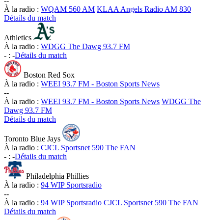
-
-
À la radio :
WQAM 560 AM
KLAA Angels Radio AM 830
Détails du match
Athletics
À la radio :
WDGG The Dawg 93.7 FM
-
:
-
Détails du match
Boston Red Sox
À la radio :
WEEI 93.7 FM - Boston Sports News
-
-
À la radio :
WEEI 93.7 FM - Boston Sports News
WDGG The
Dawg 93.7 FM
Détails du match
Toronto Blue Jays
À la radio :
CJCL Sportsnet 590 The FAN
-
:
-
Détails du match
Philadelphia Phillies
À la radio :
94 WIP Sportsradio
-
-
À la radio :
94 WIP Sportsradio
CJCL Sportsnet 590 The FAN
Détails du match