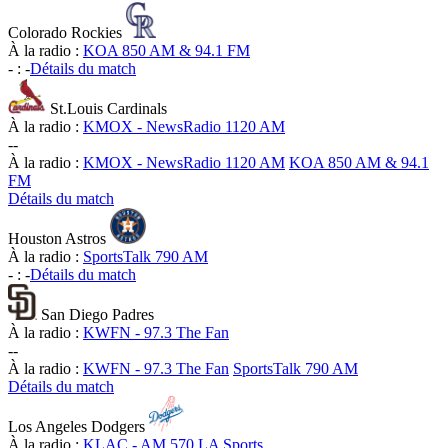
Colorado Rockies
À la radio :
KOA 850 AM & 94.1 FM
-
:
-
Détails du match
St.Louis Cardinals
À la radio :
KMOX - NewsRadio 1120 AM
-
-
À la radio :
KMOX - NewsRadio 1120 AM
KOA 850 AM & 94.1
FM
Détails du match
Houston Astros
À la radio :
SportsTalk 790 AM
-
:
-
Détails du match
San Diego Padres
À la radio :
KWFN - 97.3 The Fan
-
-
À la radio :
KWFN - 97.3 The Fan
SportsTalk 790 AM
Détails du match
Los Angeles Dodgers
À la radio :
KLAC - AM 570 LA Sports