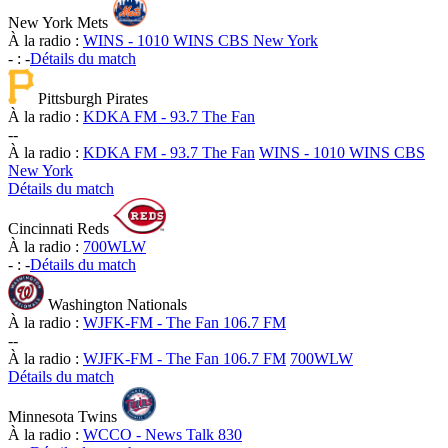
New York Mets
À la radio :
WINS - 1010 WINS CBS New York
-
:
-
Détails du match
Pittsburgh Pirates
À la radio :
KDKA FM - 93.7 The Fan
-
-
À la radio :
KDKA FM - 93.7 The Fan
WINS - 1010 WINS CBS
New York
Détails du match
Cincinnati Reds
À la radio :
700WLW
-
:
-
Détails du match
Washington Nationals
À la radio :
WJFK-FM - The Fan 106.7 FM
-
-
À la radio :
WJFK-FM - The Fan 106.7 FM
700WLW
Détails du match
Minnesota Twins
À la radio :
WCCO - News Talk 830