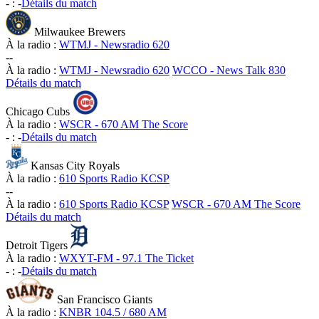
-
:
-
Détails du match
Milwaukee Brewers
À la radio :
WTMJ - Newsradio 620
-
-
À la radio :
WTMJ - Newsradio 620
WCCO - News Talk 830
Détails du match
Chicago Cubs
À la radio :
WSCR - 670 AM The Score
-
:
-
Détails du match
Kansas City Royals
À la radio :
610 Sports Radio KCSP
-
-
À la radio :
610 Sports Radio KCSP
WSCR - 670 AM The Score
Détails du match
Detroit Tigers
À la radio :
WXYT-FM - 97.1 The Ticket
-
:
-
Détails du match
San Francisco Giants
À la radio :
KNBR 104.5 / 680 AM