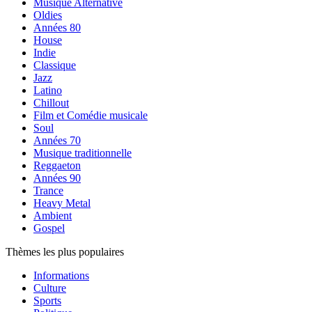
Musique Alternative
Oldies
Années 80
House
Indie
Classique
Jazz
Latino
Chillout
Film et Comédie musicale
Soul
Années 70
Musique traditionnelle
Reggaeton
Années 90
Trance
Heavy Metal
Ambient
Gospel
Thèmes les plus populaires
Informations
Culture
Sports