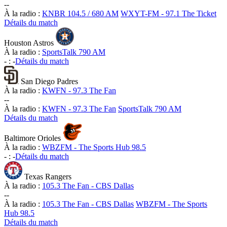
-
-
À la radio :
KNBR 104.5 / 680 AM
WXYT-FM - 97.1 The Ticket
Détails du match
Houston Astros
À la radio :
SportsTalk 790 AM
-
:
-
Détails du match
San Diego Padres
À la radio :
KWFN - 97.3 The Fan
-
-
À la radio :
KWFN - 97.3 The Fan
SportsTalk 790 AM
Détails du match
Baltimore Orioles
À la radio :
WBZFM - The Sports Hub 98.5
-
:
-
Détails du match
Texas Rangers
À la radio :
105.3 The Fan - CBS Dallas
-
-
À la radio :
105.3 The Fan - CBS Dallas
WBZFM - The Sports
Hub 98.5
Détails du match