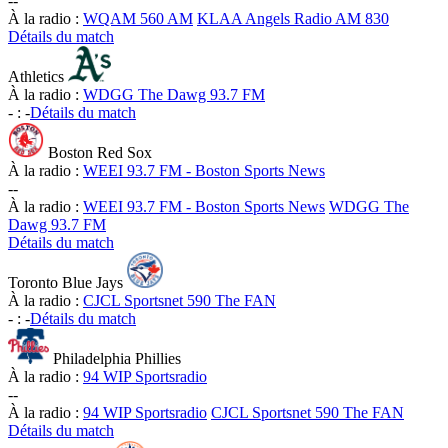
-
-
À la radio :
WQAM 560 AM
KLAA Angels Radio AM 830
Détails du match
Athletics
À la radio :
WDGG The Dawg 93.7 FM
-
:
-
Détails du match
Boston Red Sox
À la radio :
WEEI 93.7 FM - Boston Sports News
-
-
À la radio :
WEEI 93.7 FM - Boston Sports News
WDGG The
Dawg 93.7 FM
Détails du match
Toronto Blue Jays
À la radio :
CJCL Sportsnet 590 The FAN
-
:
-
Détails du match
Philadelphia Phillies
À la radio :
94 WIP Sportsradio
-
-
À la radio :
94 WIP Sportsradio
CJCL Sportsnet 590 The FAN
Détails du match