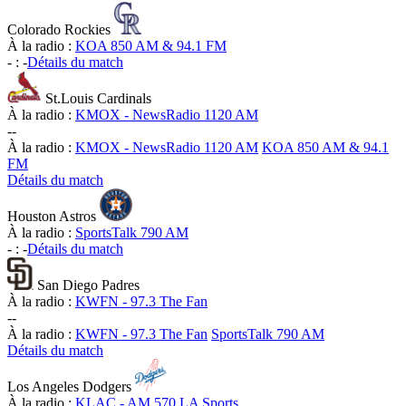
Colorado Rockies
À la radio :
KOA 850 AM & 94.1 FM
-
:
-
Détails du match
St.Louis Cardinals
À la radio :
KMOX - NewsRadio 1120 AM
-
-
À la radio :
KMOX - NewsRadio 1120 AM
KOA 850 AM & 94.1
FM
Détails du match
Houston Astros
À la radio :
SportsTalk 790 AM
-
:
-
Détails du match
San Diego Padres
À la radio :
KWFN - 97.3 The Fan
-
-
À la radio :
KWFN - 97.3 The Fan
SportsTalk 790 AM
Détails du match
Los Angeles Dodgers
À la radio :
KLAC - AM 570 LA Sports