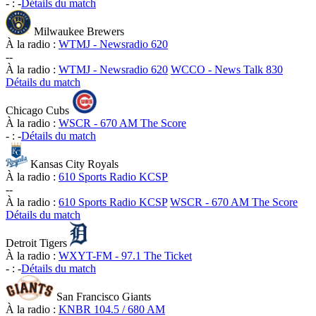
-
:
-
Détails du match
Milwaukee Brewers
À la radio :
WTMJ - Newsradio 620
-
-
À la radio :
WTMJ - Newsradio 620
WCCO - News Talk 830
Détails du match
Chicago Cubs
À la radio :
WSCR - 670 AM The Score
-
:
-
Détails du match
Kansas City Royals
À la radio :
610 Sports Radio KCSP
-
-
À la radio :
610 Sports Radio KCSP
WSCR - 670 AM The Score
Détails du match
Detroit Tigers
À la radio :
WXYT-FM - 97.1 The Ticket
-
:
-
Détails du match
San Francisco Giants
À la radio :
KNBR 104.5 / 680 AM