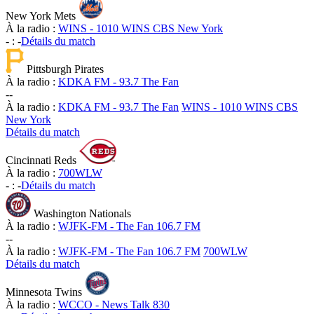
New York Mets
À la radio :
WINS - 1010 WINS CBS New York
-
:
-
Détails du match
Pittsburgh Pirates
À la radio :
KDKA FM - 93.7 The Fan
-
-
À la radio :
KDKA FM - 93.7 The Fan
WINS - 1010 WINS CBS
New York
Détails du match
Cincinnati Reds
À la radio :
700WLW
-
:
-
Détails du match
Washington Nationals
À la radio :
WJFK-FM - The Fan 106.7 FM
-
-
À la radio :
WJFK-FM - The Fan 106.7 FM
700WLW
Détails du match
Minnesota Twins
À la radio :
WCCO - News Talk 830