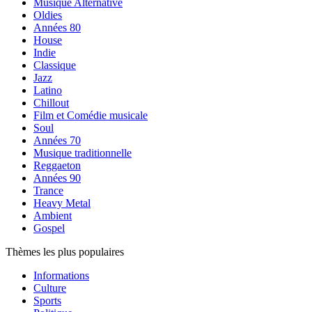
Musique Alternative
Oldies
Années 80
House
Indie
Classique
Jazz
Latino
Chillout
Film et Comédie musicale
Soul
Années 70
Musique traditionnelle
Reggaeton
Années 90
Trance
Heavy Metal
Ambient
Gospel
Thèmes les plus populaires
Informations
Culture
Sports