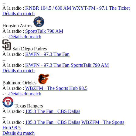
-
-
À la radio :
KNBR 104.5 / 680 AM
WXYT-FM - 97.1 The Ticket
Détails du match
Houston Astros
À la radio :
SportsTalk 790 AM
-
:
-
Détails du match
San Diego Padres
À la radio :
KWFN - 97.3 The Fan
-
-
À la radio :
KWFN - 97.3 The Fan
SportsTalk 790 AM
Détails du match
Baltimore Orioles
À la radio :
WBZFM - The Sports Hub 98.5
-
:
-
Détails du match
Texas Rangers
À la radio :
105.3 The Fan - CBS Dallas
-
-
À la radio :
105.3 The Fan - CBS Dallas
WBZFM - The Sports
Hub 98.5
Détails du match