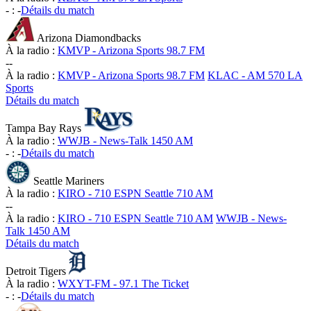
-
:
-
Détails du match
Arizona Diamondbacks
À la radio :
KMVP - Arizona Sports 98.7 FM
-
-
À la radio :
KMVP - Arizona Sports 98.7 FM
KLAC - AM 570 LA
Sports
Détails du match
Tampa Bay Rays
À la radio :
WWJB - News-Talk 1450 AM
-
:
-
Détails du match
Seattle Mariners
À la radio :
KIRO - 710 ESPN Seattle 710 AM
-
-
À la radio :
KIRO - 710 ESPN Seattle 710 AM
WWJB - News-
Talk 1450 AM
Détails du match
Detroit Tigers
À la radio :
WXYT-FM - 97.1 The Ticket
-
:
-
Détails du match