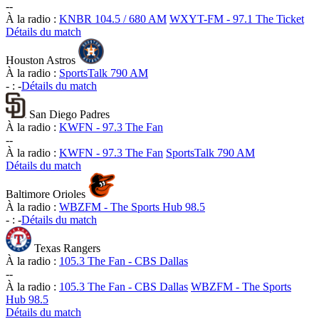
-
-
À la radio :
KNBR 104.5 / 680 AM
WXYT-FM - 97.1 The Ticket
Détails du match
Houston Astros
À la radio :
SportsTalk 790 AM
-
:
-
Détails du match
San Diego Padres
À la radio :
KWFN - 97.3 The Fan
-
-
À la radio :
KWFN - 97.3 The Fan
SportsTalk 790 AM
Détails du match
Baltimore Orioles
À la radio :
WBZFM - The Sports Hub 98.5
-
:
-
Détails du match
Texas Rangers
À la radio :
105.3 The Fan - CBS Dallas
-
-
À la radio :
105.3 The Fan - CBS Dallas
WBZFM - The Sports
Hub 98.5
Détails du match