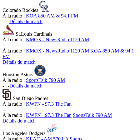
Colorado Rockies
À la radio :
KOA 850 AM & 94.1 FM
-
:
-
Détails du match
St.Louis Cardinals
À la radio :
KMOX - NewsRadio 1120 AM
-
-
À la radio :
KMOX - NewsRadio 1120 AM
KOA 850 AM & 94.1
FM
Détails du match
Houston Astros
À la radio :
SportsTalk 790 AM
-
:
-
Détails du match
San Diego Padres
À la radio :
KWFN - 97.3 The Fan
-
-
À la radio :
KWFN - 97.3 The Fan
SportsTalk 790 AM
Détails du match
Los Angeles Dodgers
À la radio :
KLAC - AM 570 LA Sports