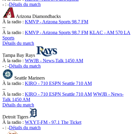
-
:
-
Détails du match
Arizona Diamondbacks
À la radio :
KMVP - Arizona Sports 98.7 FM
-
-
À la radio :
KMVP - Arizona Sports 98.7 FM
KLAC - AM 570 LA
Sports
Détails du match
Tampa Bay Rays
À la radio :
WWJB - News-Talk 1450 AM
-
:
-
Détails du match
Seattle Mariners
À la radio :
KIRO - 710 ESPN Seattle 710 AM
-
-
À la radio :
KIRO - 710 ESPN Seattle 710 AM
WWJB - News-
Talk 1450 AM
Détails du match
Detroit Tigers
À la radio :
WXYT-FM - 97.1 The Ticket
-
:
-
Détails du match