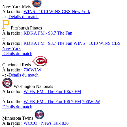
New York Mets
À la radio :
WINS - 1010 WINS CBS New York
-
:
-
Détails du match
Pittsburgh Pirates
À la radio :
KDKA FM - 93.7 The Fan
-
-
À la radio :
KDKA FM - 93.7 The Fan
WINS - 1010 WINS CBS
New York
Détails du match
Cincinnati Reds
À la radio :
700WLW
-
:
-
Détails du match
Washington Nationals
À la radio :
WJFK-FM - The Fan 106.7 FM
-
-
À la radio :
WJFK-FM - The Fan 106.7 FM
700WLW
Détails du match
Minnesota Twins
À la radio :
WCCO - News Talk 830