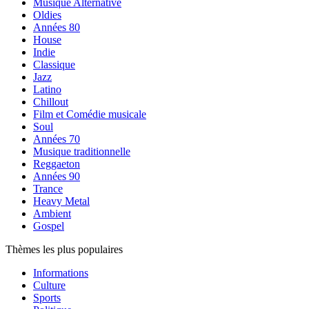
Musique Alternative
Oldies
Années 80
House
Indie
Classique
Jazz
Latino
Chillout
Film et Comédie musicale
Soul
Années 70
Musique traditionnelle
Reggaeton
Années 90
Trance
Heavy Metal
Ambient
Gospel
Thèmes les plus populaires
Informations
Culture
Sports