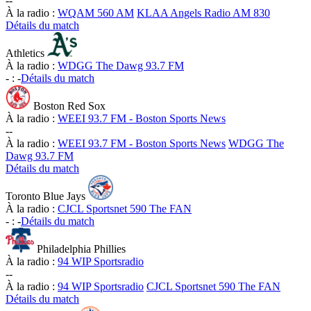
-
-
À la radio :
WQAM 560 AM
KLAA Angels Radio AM 830
Détails du match
Athletics
À la radio :
WDGG The Dawg 93.7 FM
-
:
-
Détails du match
Boston Red Sox
À la radio :
WEEI 93.7 FM - Boston Sports News
-
-
À la radio :
WEEI 93.7 FM - Boston Sports News
WDGG The
Dawg 93.7 FM
Détails du match
Toronto Blue Jays
À la radio :
CJCL Sportsnet 590 The FAN
-
:
-
Détails du match
Philadelphia Phillies
À la radio :
94 WIP Sportsradio
-
-
À la radio :
94 WIP Sportsradio
CJCL Sportsnet 590 The FAN
Détails du match