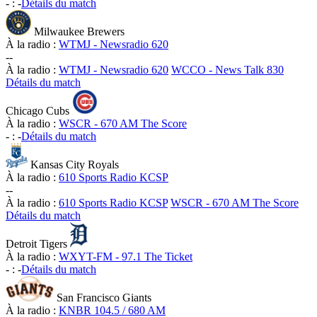
-
:
-
Détails du match
Milwaukee Brewers
À la radio :
WTMJ - Newsradio 620
-
-
À la radio :
WTMJ - Newsradio 620
WCCO - News Talk 830
Détails du match
Chicago Cubs
À la radio :
WSCR - 670 AM The Score
-
:
-
Détails du match
Kansas City Royals
À la radio :
610 Sports Radio KCSP
-
-
À la radio :
610 Sports Radio KCSP
WSCR - 670 AM The Score
Détails du match
Detroit Tigers
À la radio :
WXYT-FM - 97.1 The Ticket
-
:
-
Détails du match
San Francisco Giants
À la radio :
KNBR 104.5 / 680 AM