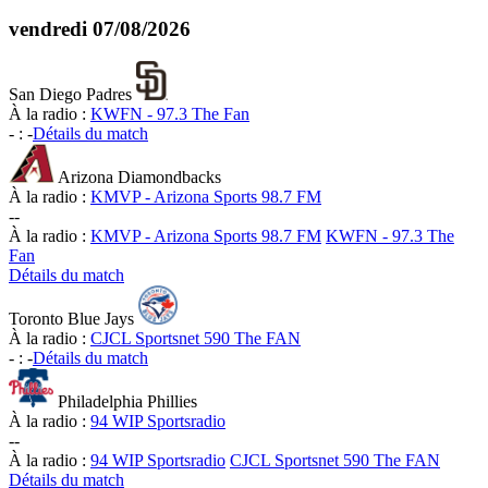
vendredi
07/08/2026
San Diego Padres
À la radio :
KWFN - 97.3 The Fan
-
:
-
Détails du match
Arizona Diamondbacks
À la radio :
KMVP - Arizona Sports 98.7 FM
-
-
À la radio :
KMVP - Arizona Sports 98.7 FM
KWFN - 97.3 The
Fan
Détails du match
Toronto Blue Jays
À la radio :
CJCL Sportsnet 590 The FAN
-
:
-
Détails du match
Philadelphia Phillies
À la radio :
94 WIP Sportsradio
-
-
À la radio :
94 WIP Sportsradio
CJCL Sportsnet 590 The FAN
Détails du match