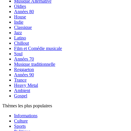
Musique Alternative
Oldies
Années 80
House
Indie
Classique
Jazz
Latino
Chillout
Film et Comédie musicale
Soul
Années 70
Musique traditionnelle
Reggaeton
Années 90
Trance
Heavy Metal
Ambient
Gospel
Thèmes les plus populaires
Informations
Culture
Sports