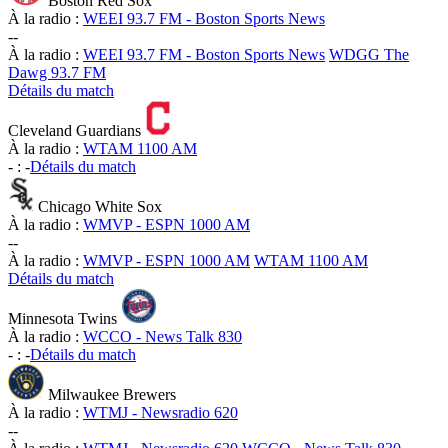
Boston Red Sox
À la radio :
WEEI 93.7 FM - Boston Sports News
-
-
À la radio :
WEEI 93.7 FM - Boston Sports News
WDGG The
Dawg 93.7 FM
Détails du match
Cleveland Guardians
À la radio :
WTAM 1100 AM
-
:
-
Détails du match
Chicago White Sox
À la radio :
WMVP - ESPN 1000 AM
-
-
À la radio :
WMVP - ESPN 1000 AM
WTAM 1100 AM
Détails du match
Minnesota Twins
À la radio :
WCCO - News Talk 830
-
:
-
Détails du match
Milwaukee Brewers
À la radio :
WTMJ - Newsradio 620
-
-