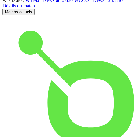
À la radio :
WTMJ - Newsradio 620
WCCO - News Talk 830
Détails du match
Matchs actuels