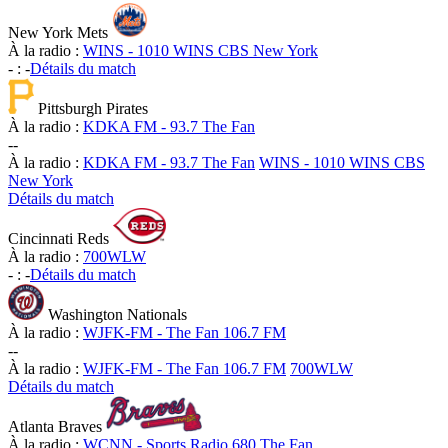
New York Mets
À la radio :
WINS - 1010 WINS CBS New York
-
:
-
Détails du match
Pittsburgh Pirates
À la radio :
KDKA FM - 93.7 The Fan
-
-
À la radio :
KDKA FM - 93.7 The Fan
WINS - 1010 WINS CBS
New York
Détails du match
Cincinnati Reds
À la radio :
700WLW
-
:
-
Détails du match
Washington Nationals
À la radio :
WJFK-FM - The Fan 106.7 FM
-
-
À la radio :
WJFK-FM - The Fan 106.7 FM
700WLW
Détails du match
Atlanta Braves
À la radio :
WCNN - Sports Radio 680 The Fan