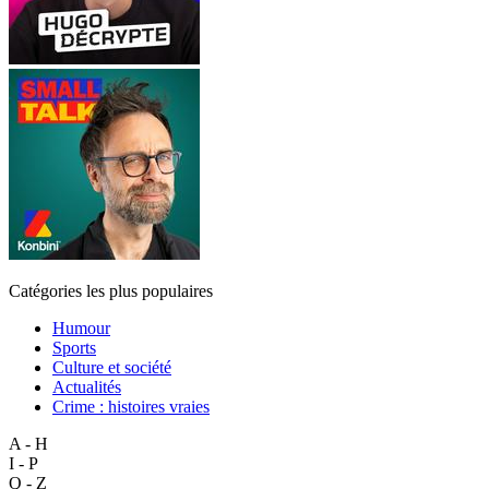
Catégories les plus populaires
Humour
Sports
Culture et société
Actualités
Crime : histoires vraies
A - H
I - P
Q - Z