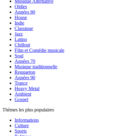
Musique Alternative
Oldies
Années 80
House
Indie
Classique
Jazz
Latino
Chillout
Film et Comédie musicale
Soul
Années 70
Musique traditionnelle
Reggaeton
Années 90
Trance
Heavy Metal
Ambient
Gospel
Thèmes les plus populaires
Informations
Culture
Sports