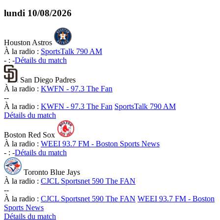
lundi
10/08/2026
Houston Astros
À la radio :
SportsTalk 790 AM
-
:
-
Détails du match
San Diego Padres
À la radio :
KWFN - 97.3 The Fan
-
-
À la radio :
KWFN - 97.3 The Fan
SportsTalk 790 AM
Détails du match
Boston Red Sox
À la radio :
WEEI 93.7 FM - Boston Sports News
-
:
-
Détails du match
Toronto Blue Jays
À la radio :
CJCL Sportsnet 590 The FAN
-
-
À la radio :
CJCL Sportsnet 590 The FAN
WEEI 93.7 FM - Boston
Sports News
Détails du match