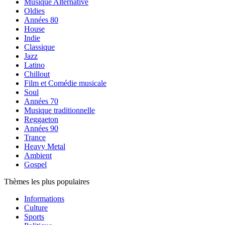
Musique Alternative
Oldies
Années 80
House
Indie
Classique
Jazz
Latino
Chillout
Film et Comédie musicale
Soul
Années 70
Musique traditionnelle
Reggaeton
Années 90
Trance
Heavy Metal
Ambient
Gospel
Thèmes les plus populaires
Informations
Culture
Sports