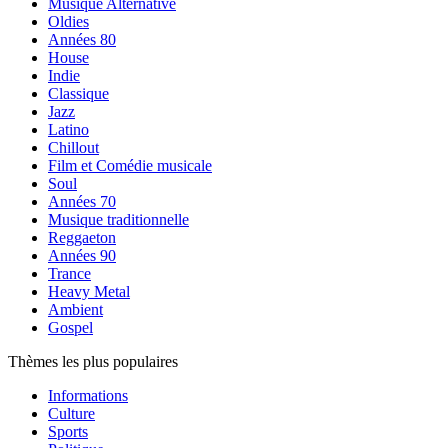
Musique Alternative
Oldies
Années 80
House
Indie
Classique
Jazz
Latino
Chillout
Film et Comédie musicale
Soul
Années 70
Musique traditionnelle
Reggaeton
Années 90
Trance
Heavy Metal
Ambient
Gospel
Thèmes les plus populaires
Informations
Culture
Sports