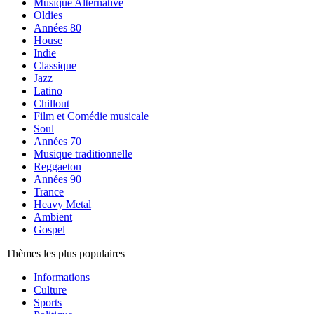
Musique Alternative
Oldies
Années 80
House
Indie
Classique
Jazz
Latino
Chillout
Film et Comédie musicale
Soul
Années 70
Musique traditionnelle
Reggaeton
Années 90
Trance
Heavy Metal
Ambient
Gospel
Thèmes les plus populaires
Informations
Culture
Sports