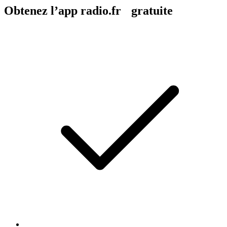
Obtenez l’app radio.fr gratuite