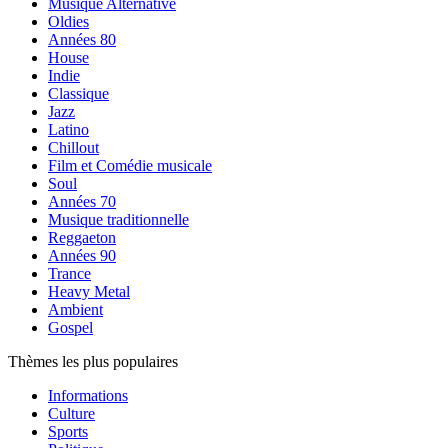
Musique Alternative
Oldies
Années 80
House
Indie
Classique
Jazz
Latino
Chillout
Film et Comédie musicale
Soul
Années 70
Musique traditionnelle
Reggaeton
Années 90
Trance
Heavy Metal
Ambient
Gospel
Thèmes les plus populaires
Informations
Culture
Sports