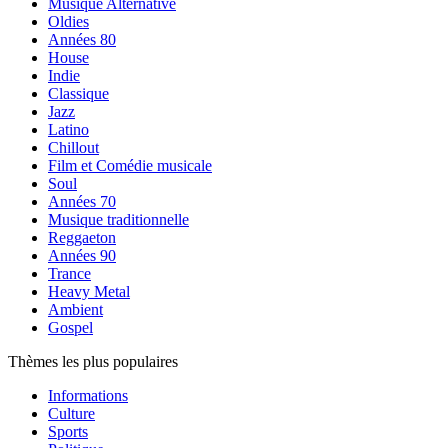
Musique Alternative
Oldies
Années 80
House
Indie
Classique
Jazz
Latino
Chillout
Film et Comédie musicale
Soul
Années 70
Musique traditionnelle
Reggaeton
Années 90
Trance
Heavy Metal
Ambient
Gospel
Thèmes les plus populaires
Informations
Culture
Sports