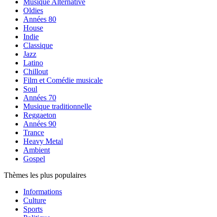
Musique Alternative
Oldies
Années 80
House
Indie
Classique
Jazz
Latino
Chillout
Film et Comédie musicale
Soul
Années 70
Musique traditionnelle
Reggaeton
Années 90
Trance
Heavy Metal
Ambient
Gospel
Thèmes les plus populaires
Informations
Culture
Sports