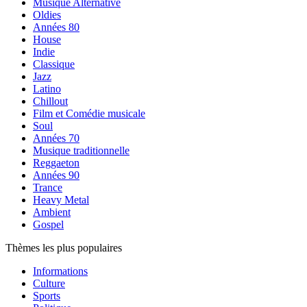
Musique Alternative
Oldies
Années 80
House
Indie
Classique
Jazz
Latino
Chillout
Film et Comédie musicale
Soul
Années 70
Musique traditionnelle
Reggaeton
Années 90
Trance
Heavy Metal
Ambient
Gospel
Thèmes les plus populaires
Informations
Culture
Sports