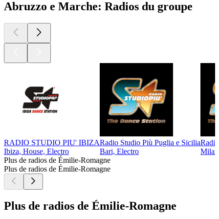
Abruzzo e Marche: Radios du groupe
RADIO STUDIO PIU' IBIZA
Radio Studio Più Puglia e Sicilia
Radio 
Ibiza, House, Electro
Bari, Electro
Milan
Plus de radios de Émilie-Romagne
Plus de radios de Émilie-Romagne
Plus de radios de Émilie-Romagne