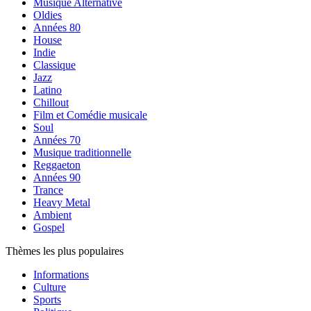
Musique Alternative
Oldies
Années 80
House
Indie
Classique
Jazz
Latino
Chillout
Film et Comédie musicale
Soul
Années 70
Musique traditionnelle
Reggaeton
Années 90
Trance
Heavy Metal
Ambient
Gospel
Thèmes les plus populaires
Informations
Culture
Sports