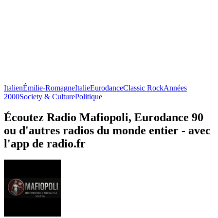
Italien
Émilie-Romagne
Italie
Eurodance
Classic Rock
Années
2000
Society & Culture
Politique
Écoutez Radio Mafiopoli, Eurodance 90
ou d'autres radios du monde entier - avec
l'app de radio.fr