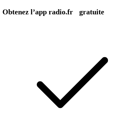
Obtenez l’app radio.fr gratuite