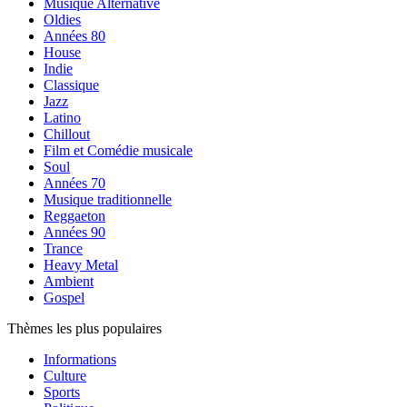
Musique Alternative
Oldies
Années 80
House
Indie
Classique
Jazz
Latino
Chillout
Film et Comédie musicale
Soul
Années 70
Musique traditionnelle
Reggaeton
Années 90
Trance
Heavy Metal
Ambient
Gospel
Thèmes les plus populaires
Informations
Culture
Sports