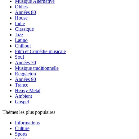
Musique Alternative
Oldies
Années 80
House
Indie
Classique
Jazz
Latino
Chillout
Film et Comédie musicale
Soul
Années 70
Musique traditionnelle
Reggaeton
Années 90
Trance
Heavy Metal
Ambient
Gospel
Thèmes les plus populaires
Informations
Culture
Sports