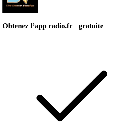
Obtenez l’app radio.fr gratuite