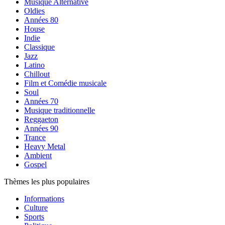
Musique Alternative
Oldies
Années 80
House
Indie
Classique
Jazz
Latino
Chillout
Film et Comédie musicale
Soul
Années 70
Musique traditionnelle
Reggaeton
Années 90
Trance
Heavy Metal
Ambient
Gospel
Thèmes les plus populaires
Informations
Culture
Sports