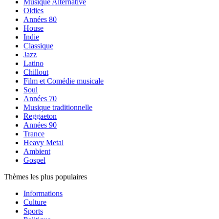
Musique Alternative
Oldies
Années 80
House
Indie
Classique
Jazz
Latino
Chillout
Film et Comédie musicale
Soul
Années 70
Musique traditionnelle
Reggaeton
Années 90
Trance
Heavy Metal
Ambient
Gospel
Thèmes les plus populaires
Informations
Culture
Sports