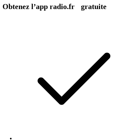
Obtenez l’app radio.fr gratuite