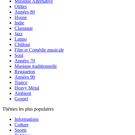
Musique Alternative
Oldies
Années 80
House
Indie
Classique
Jazz
Latino
Chillout
Film et Comédie musicale
Soul
Années 70
Musique traditionnelle
Reggaeton
Années 90
Trance
Heavy Metal
Ambient
Gospel
Thèmes les plus populaires
Informations
Culture
Sports