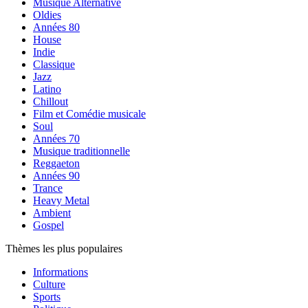
Musique Alternative
Oldies
Années 80
House
Indie
Classique
Jazz
Latino
Chillout
Film et Comédie musicale
Soul
Années 70
Musique traditionnelle
Reggaeton
Années 90
Trance
Heavy Metal
Ambient
Gospel
Thèmes les plus populaires
Informations
Culture
Sports