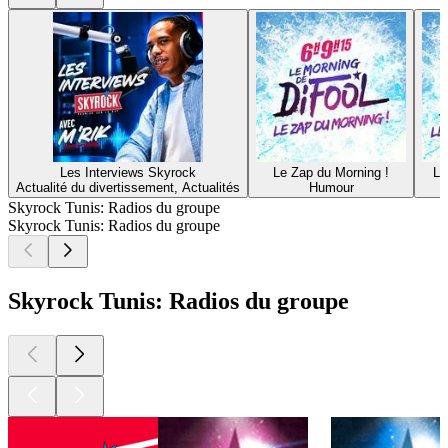
Les Interviews Skyrock
Le Zap du Morning !
Le
Actualité du divertissement, Actualités
Humour
Skyrock Tunis: Radios du groupe
Skyrock Tunis: Radios du groupe
Skyrock Tunis: Radios du groupe