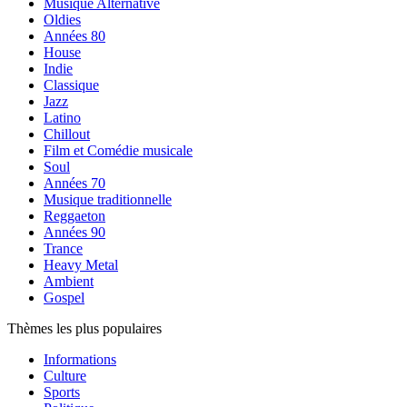
Musique Alternative
Oldies
Années 80
House
Indie
Classique
Jazz
Latino
Chillout
Film et Comédie musicale
Soul
Années 70
Musique traditionnelle
Reggaeton
Années 90
Trance
Heavy Metal
Ambient
Gospel
Thèmes les plus populaires
Informations
Culture
Sports