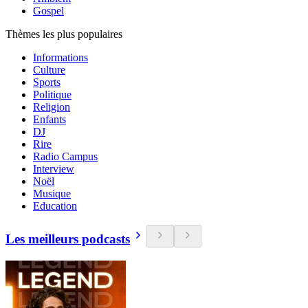
Gospel
Thèmes les plus populaires
Informations
Culture
Sports
Politique
Religion
Enfants
DJ
Rire
Radio Campus
Interview
Noël
Musique
Education
Les meilleurs podcasts