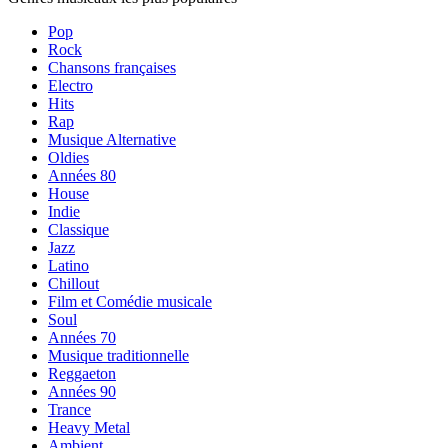
Pop
Rock
Chansons françaises
Electro
Hits
Rap
Musique Alternative
Oldies
Années 80
House
Indie
Classique
Jazz
Latino
Chillout
Film et Comédie musicale
Soul
Années 70
Musique traditionnelle
Reggaeton
Années 90
Trance
Heavy Metal
Ambient