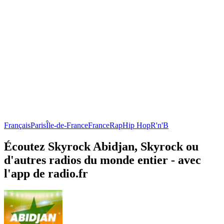
Français
Paris
Île-de-France
France
Rap
Hip Hop
R'n'B
Écoutez Skyrock Abidjan, Skyrock ou
d'autres radios du monde entier - avec
l'app de radio.fr