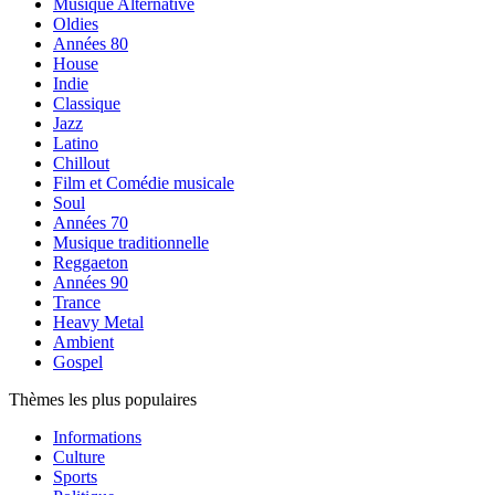
Musique Alternative
Oldies
Années 80
House
Indie
Classique
Jazz
Latino
Chillout
Film et Comédie musicale
Soul
Années 70
Musique traditionnelle
Reggaeton
Années 90
Trance
Heavy Metal
Ambient
Gospel
Thèmes les plus populaires
Informations
Culture
Sports