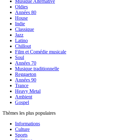
Musique Alternative
Oldies
Années 80
House
Indie
Classique
Jazz
Latino
Chillout
Film et Comédie musicale
Soul
Années 70
Musique traditionnelle
Reggaeton
Années 90
Trance
Heavy Metal
Ambient
Gospel
Thèmes les plus populaires
Informations
Culture
Sports