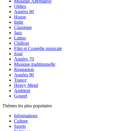
Musique Alternative
Oldies
Années 80
House
Indie
Classique
Jazz
Latino
Chillout
Film et Comédie musicale
Soul
Années 70
Musique traditionnelle
Reggaeton
Années 90
Trance
Heavy Metal
Ambient
Gospel
Thèmes les plus populaires
Informations
Culture
Sports