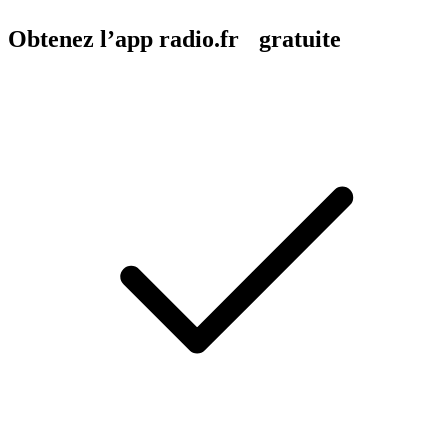
Obtenez l’app radio.fr gratuite