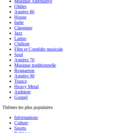
Musique Alternative
Oldies
Années 80
House
Indie
Classique
Jazz
Latino
Chillout
Film et Comédie musicale
Soul
Années 70
Musique traditionnelle
Reggaeton
Années 90
Trance
Heavy Metal
Ambient
Gospel
Thèmes les plus populaires
Informations
Culture
Sports