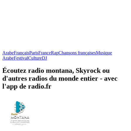
Arabe
Français
Paris
France
Rap
Chansons françaises
Musique
Arabe
Festival
Culture
DJ
Écoutez radio montana, Skyrock ou
d'autres radios du monde entier - avec
l'app de radio.fr