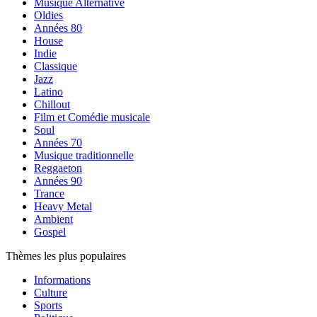
Musique Alternative
Oldies
Années 80
House
Indie
Classique
Jazz
Latino
Chillout
Film et Comédie musicale
Soul
Années 70
Musique traditionnelle
Reggaeton
Années 90
Trance
Heavy Metal
Ambient
Gospel
Thèmes les plus populaires
Informations
Culture
Sports