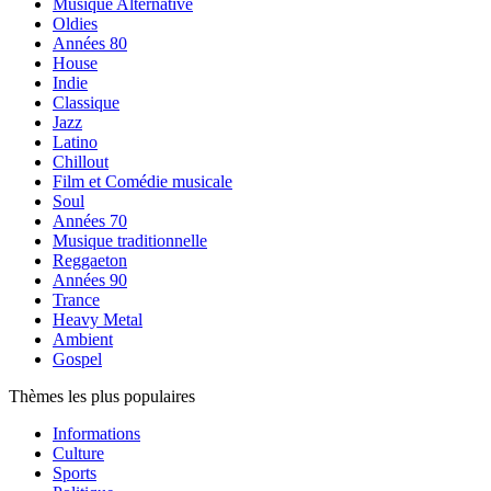
Musique Alternative
Oldies
Années 80
House
Indie
Classique
Jazz
Latino
Chillout
Film et Comédie musicale
Soul
Années 70
Musique traditionnelle
Reggaeton
Années 90
Trance
Heavy Metal
Ambient
Gospel
Thèmes les plus populaires
Informations
Culture
Sports