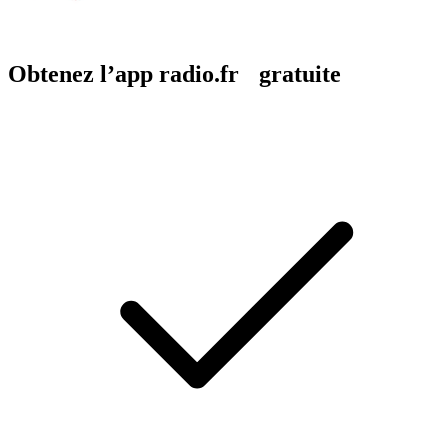
Obtenez l’app radio.fr gratuite