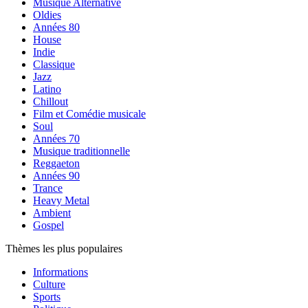
Musique Alternative
Oldies
Années 80
House
Indie
Classique
Jazz
Latino
Chillout
Film et Comédie musicale
Soul
Années 70
Musique traditionnelle
Reggaeton
Années 90
Trance
Heavy Metal
Ambient
Gospel
Thèmes les plus populaires
Informations
Culture
Sports