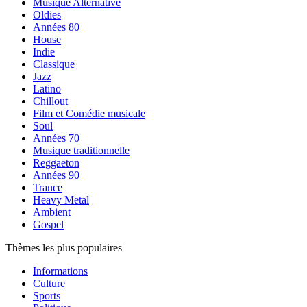
Musique Alternative
Oldies
Années 80
House
Indie
Classique
Jazz
Latino
Chillout
Film et Comédie musicale
Soul
Années 70
Musique traditionnelle
Reggaeton
Années 90
Trance
Heavy Metal
Ambient
Gospel
Thèmes les plus populaires
Informations
Culture
Sports