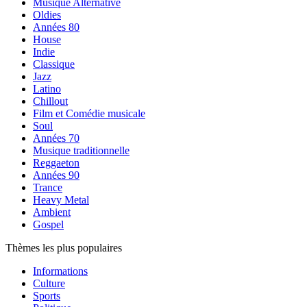
Musique Alternative
Oldies
Années 80
House
Indie
Classique
Jazz
Latino
Chillout
Film et Comédie musicale
Soul
Années 70
Musique traditionnelle
Reggaeton
Années 90
Trance
Heavy Metal
Ambient
Gospel
Thèmes les plus populaires
Informations
Culture
Sports