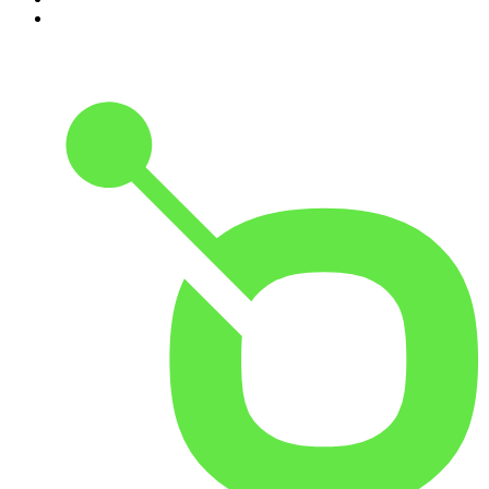
10
.
Small Talk - Konbini