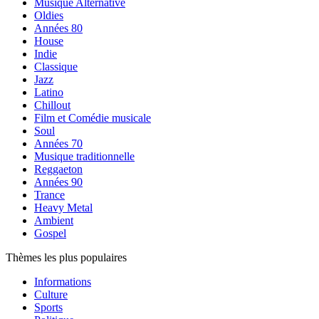
Musique Alternative
Oldies
Années 80
House
Indie
Classique
Jazz
Latino
Chillout
Film et Comédie musicale
Soul
Années 70
Musique traditionnelle
Reggaeton
Années 90
Trance
Heavy Metal
Ambient
Gospel
Thèmes les plus populaires
Informations
Culture
Sports