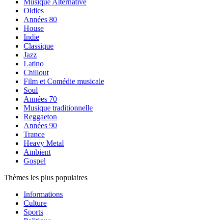
Musique Alternative
Oldies
Années 80
House
Indie
Classique
Jazz
Latino
Chillout
Film et Comédie musicale
Soul
Années 70
Musique traditionnelle
Reggaeton
Années 90
Trance
Heavy Metal
Ambient
Gospel
Thèmes les plus populaires
Informations
Culture
Sports