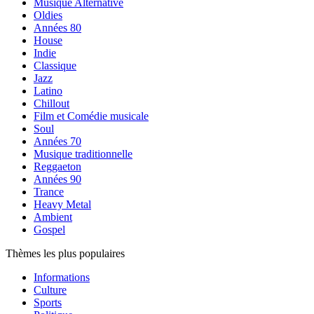
Musique Alternative
Oldies
Années 80
House
Indie
Classique
Jazz
Latino
Chillout
Film et Comédie musicale
Soul
Années 70
Musique traditionnelle
Reggaeton
Années 90
Trance
Heavy Metal
Ambient
Gospel
Thèmes les plus populaires
Informations
Culture
Sports