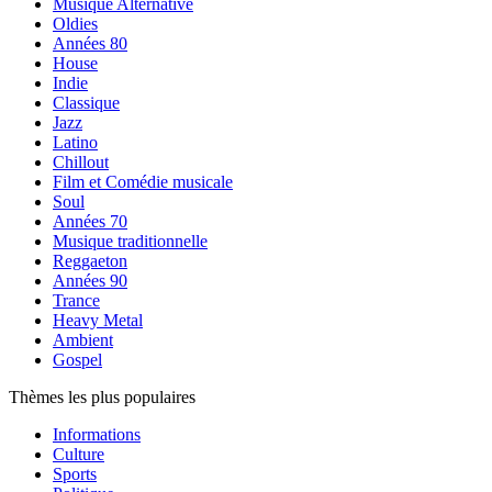
Musique Alternative
Oldies
Années 80
House
Indie
Classique
Jazz
Latino
Chillout
Film et Comédie musicale
Soul
Années 70
Musique traditionnelle
Reggaeton
Années 90
Trance
Heavy Metal
Ambient
Gospel
Thèmes les plus populaires
Informations
Culture
Sports