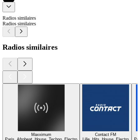
Radios similaires
Radios similaires
Radios similaires
Maxximum
Contact FM
Paris, Afrobeat, House, Techno, Electro
Lille, Hits, House, Electro
Par