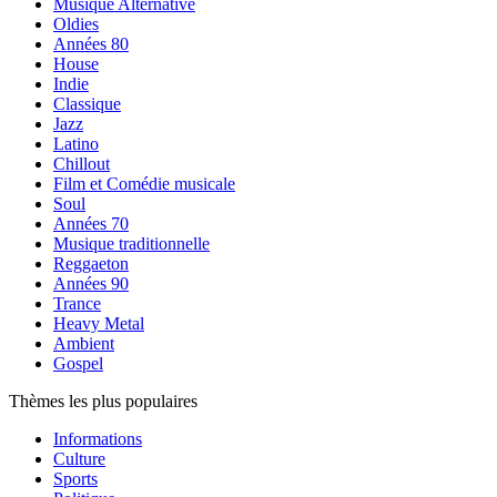
Musique Alternative
Oldies
Années 80
House
Indie
Classique
Jazz
Latino
Chillout
Film et Comédie musicale
Soul
Années 70
Musique traditionnelle
Reggaeton
Années 90
Trance
Heavy Metal
Ambient
Gospel
Thèmes les plus populaires
Informations
Culture
Sports