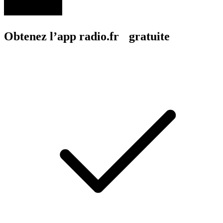
Obtenez l’app radio.fr gratuite