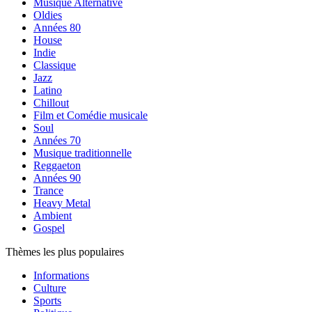
Musique Alternative
Oldies
Années 80
House
Indie
Classique
Jazz
Latino
Chillout
Film et Comédie musicale
Soul
Années 70
Musique traditionnelle
Reggaeton
Années 90
Trance
Heavy Metal
Ambient
Gospel
Thèmes les plus populaires
Informations
Culture
Sports