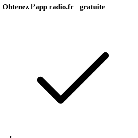
Obtenez l’app radio.fr gratuite