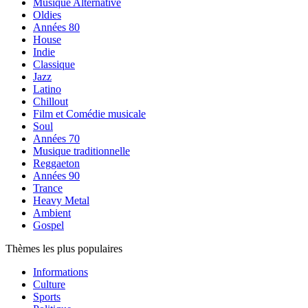
Musique Alternative
Oldies
Années 80
House
Indie
Classique
Jazz
Latino
Chillout
Film et Comédie musicale
Soul
Années 70
Musique traditionnelle
Reggaeton
Années 90
Trance
Heavy Metal
Ambient
Gospel
Thèmes les plus populaires
Informations
Culture
Sports