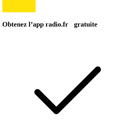
Obtenez l’app radio.fr gratuite