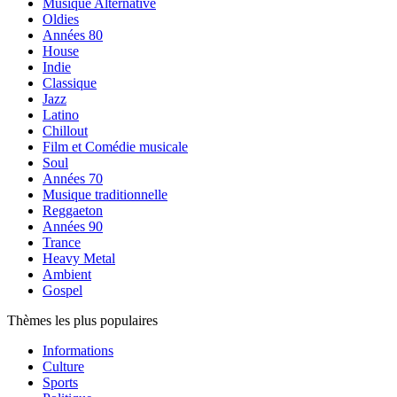
Musique Alternative
Oldies
Années 80
House
Indie
Classique
Jazz
Latino
Chillout
Film et Comédie musicale
Soul
Années 70
Musique traditionnelle
Reggaeton
Années 90
Trance
Heavy Metal
Ambient
Gospel
Thèmes les plus populaires
Informations
Culture
Sports