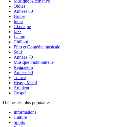
Musique Alternative
Oldies
Années 80
House
Indie
Classique
Jazz
Latino
Chillout
Film et Comédie musicale
Soul
Années 70
Musique traditionnelle
Reggaeton
Années 90
Trance
Heavy Metal
Ambient
Gospel
Thèmes les plus populaires
Informations
Culture
Sports