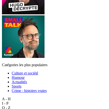
Catégories les plus populaires
Culture et société
Humour
Actualités
Sports
Crime : histoires vraies
A - H
I - P
Q - Z