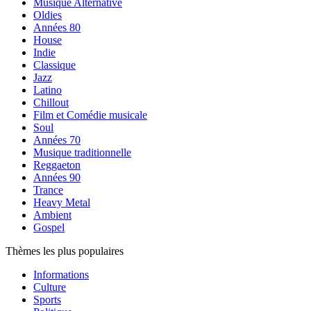
Musique Alternative
Oldies
Années 80
House
Indie
Classique
Jazz
Latino
Chillout
Film et Comédie musicale
Soul
Années 70
Musique traditionnelle
Reggaeton
Années 90
Trance
Heavy Metal
Ambient
Gospel
Thèmes les plus populaires
Informations
Culture
Sports