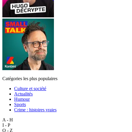
Catégories les plus populaires
Culture et société
Actualités
Humour
Sports
Crime : histoires vraies
A - H
I - P
Q - Z