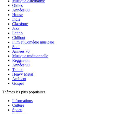
Musique Alternative
Oldies
Années 80
House
Indie
Classique
Jazz
Latino
Chillout
Film et Comédie musicale
Soul
Années 70
Musique traditionnelle
Reggaeton
Années 90
Trance
Heavy Metal
Ambient
Gospel
Thèmes les plus populaires
Informations
Culture
Sports