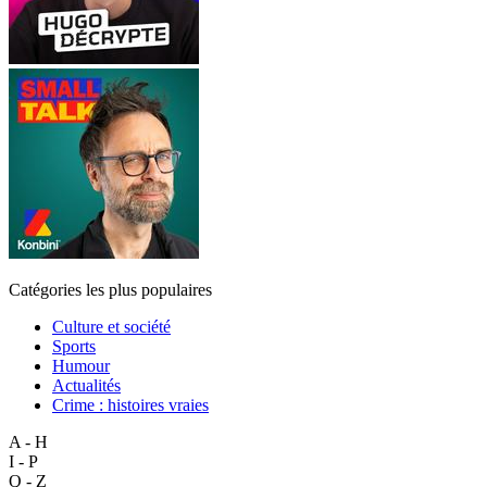
Catégories les plus populaires
Culture et société
Sports
Humour
Actualités
Crime : histoires vraies
A - H
I - P
Q - Z