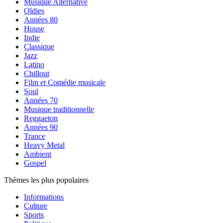
Musique Alternative
Oldies
Années 80
House
Indie
Classique
Jazz
Latino
Chillout
Film et Comédie musicale
Soul
Années 70
Musique traditionnelle
Reggaeton
Années 90
Trance
Heavy Metal
Ambient
Gospel
Thèmes les plus populaires
Informations
Culture
Sports