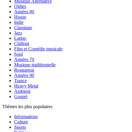
Musique Alternative
Oldies
Années 80
House
Indie
Classique
Jazz
Latino
Chillout
Film et Comédie musicale
Soul
Années 70
Musique traditionnelle
Reggaeton
Années 90
Trance
Heavy Metal
Ambient
Gospel
Thèmes les plus populaires
Informations
Culture
Sports