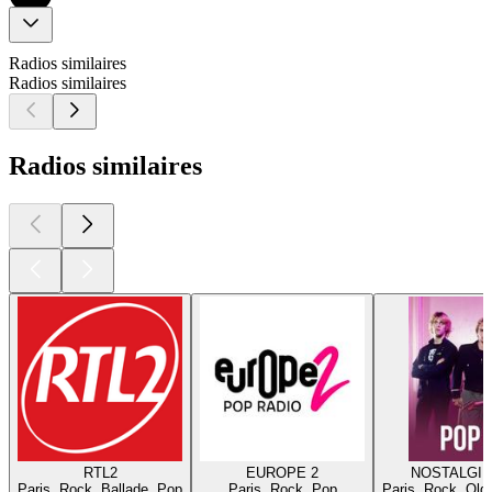
Radios similaires
Radios similaires
Radios similaires
RTL2
EUROPE 2
NOSTALGIE
Paris, Rock, Ballade, Pop
Paris, Rock, Pop
Paris, Rock, Old