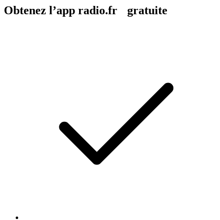
Obtenez l’app radio.fr gratuite