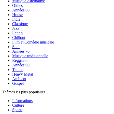
Musique Alternative
Oldies
Années 80
House
Indie
Classique
Jazz
Latino
Chillout
Film et Comédie musicale
Soul
Années 70
Musique traditionnelle
Reggaeton
Années 90
Trance
Heavy Metal
Ambient
Gospel
Thèmes les plus populaires
Informations
Culture
Sports