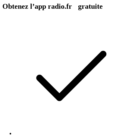
Obtenez l’app radio.fr gratuite