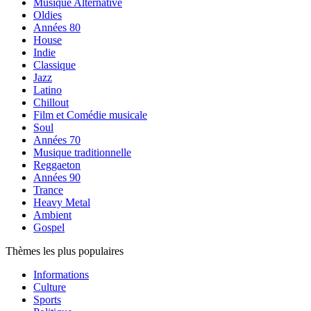
Musique Alternative
Oldies
Années 80
House
Indie
Classique
Jazz
Latino
Chillout
Film et Comédie musicale
Soul
Années 70
Musique traditionnelle
Reggaeton
Années 90
Trance
Heavy Metal
Ambient
Gospel
Thèmes les plus populaires
Informations
Culture
Sports