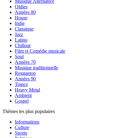
Musique Alternative
Oldies
Années 80
House
Indie
Classique
Jazz
Latino
Chillout
Film et Comédie musicale
Soul
Années 70
Musique traditionnelle
Reggaeton
Années 90
Trance
Heavy Metal
Ambient
Gospel
Thèmes les plus populaires
Informations
Culture
Sports