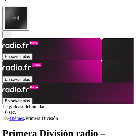
En savoir plus
En savoir plus
En savoir plus
Le podcast débute dans
- 0 sec.
Thèmes
Primera División
Primera División radio –