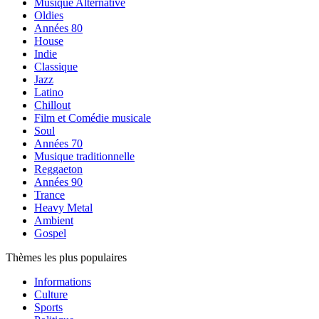
Musique Alternative
Oldies
Années 80
House
Indie
Classique
Jazz
Latino
Chillout
Film et Comédie musicale
Soul
Années 70
Musique traditionnelle
Reggaeton
Années 90
Trance
Heavy Metal
Ambient
Gospel
Thèmes les plus populaires
Informations
Culture
Sports