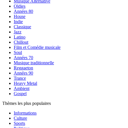
Musique Alternative
Oldies
Années 80
House
Indie
Classique
Jazz
Latino
Chillout
Film et Comédie musicale
Soul
Années 70
Musique traditionnelle
Reggaeton
Années 90
Trance
Heavy Metal
Ambient
Gospel
Thèmes les plus populaires
Informations
Culture
Sports